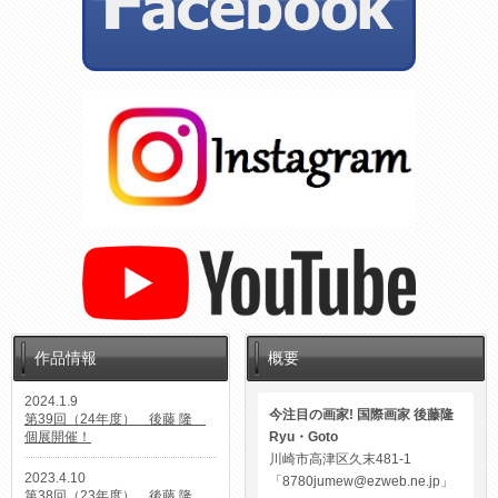
作品情報
概要
2024.1.9
今注目の画家! 国際画家 後藤隆
第39回（24年度） 後藤 隆
個展開催！
Ryu・Goto
川崎市高津区久末481-1
2023.4.10
「8780jumew@ezweb.ne.jp」
第38回（23年度） 後藤 隆