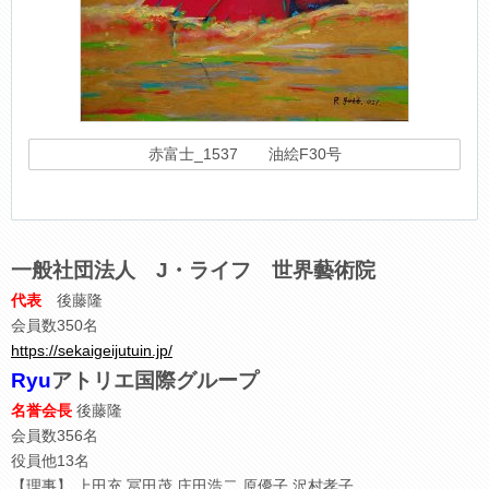
赤富士_1537 油絵F30号
一般社団法人 J・ライフ 世界藝術院
代表
後藤隆
会員数350名
https://sekaigeijutuin.jp/
Ryu
アトリエ国際グループ
名誉会長
後藤隆
会員数356名
役員他13名
【理事】 上田充 冨田茂 庄田浩二 原優子 沢村孝子