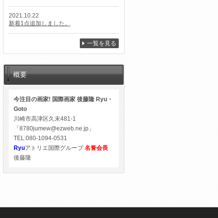
2021.10.22
新着1点追加しました。
一覧を見る
概要
今注目の画家! 国際画家 後藤隆 Ryu・
Goto
川崎市高津区久末481-1
「8780jumew@ezweb.ne.jp」
TEL:080-1094-0531
Ryu
アトリエ国際グループ
名誉会長
後藤隆