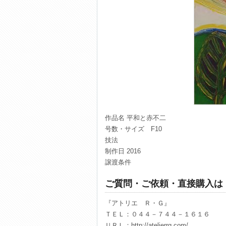
作品名 平和と赤不二
号数・サイズ F10
技法
制作日 2016
譲渡条件
ご質問・ご依頼・直接購入は
『アトリエ Ｒ・Ｇ』
ＴＥＬ：０４４－７４４－１６１６
ＵＲＬ：http://atelierrg.com/