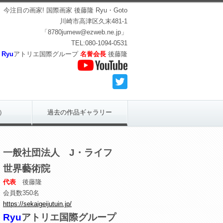
今注目の画家! 国際画家 後藤隆 Ryu・Goto
川崎市高津区久末481-1
「8780jumew@ezweb.ne.jp」
TEL:080-1094-0531
Ryu
アトリエ国際グループ
名誉会長
後藤隆
）
過去の作品ギャラリー
一般社団法人 J・ライフ
世界藝術院
代表
後藤隆
会員数350名
https://sekaigeijutuin.jp/
Ryu
アトリエ国際グループ