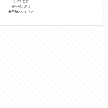
③平和と竹
④平和と夕日
⑤平和とシチリア