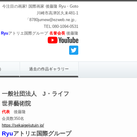
今注目の画家! 国際画家 後藤隆 Ryu・Goto
川崎市高津区久末481-1
「8780jumew@ezweb.ne.jp」
TEL:080-1094-0531
Ryu
アトリエ国際グループ
名誉会長
後藤隆
）
過去の作品ギャラリー
一般社団法人 J・ライフ
世界藝術院
代表
後藤隆
会員数350名
https://sekaigeijutuin.jp/
Ryu
アトリエ国際グループ