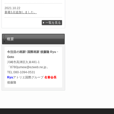
2021.10.22
新着1点追加しました。
一覧を見る
概要
今注目の画家! 国際画家 後藤隆 Ryu・
Goto
川崎市高津区久末481-1
「8780jumew@ezweb.ne.jp」
TEL:080-1094-0531
Ryu
アトリエ国際グループ
名誉会長
後藤隆